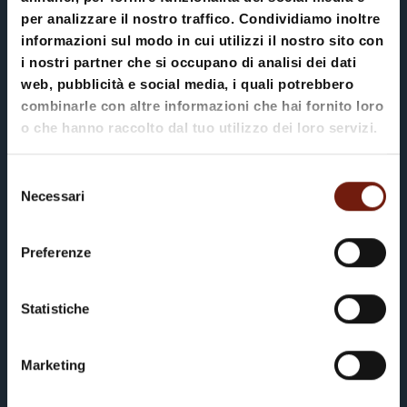
alpina. In determinati periodi è possibile
Appartamento Ciasa
per analizzare il nostro traffico. Condividiamo inoltre
avvalersi dei ristoranti á la carte
informazioni sul modo in cui utilizzi il nostro sito con
Teresa
dell'Hotel La Perla che si trova a due
i nostri partner che si occupano di analisi dei dati
web, pubblicità e social media, i quali potrebbero
passi dalla nostra Casa; in questo caso
combinarle con altre informazioni che hai fornito loro
nel trattamento è incluso un credito fino
o che hanno raccolto dal tuo utilizzo dei loro servizi.
a 40 euro a persona al giorno da
utilizzare durante l'arco della giornata
Selezione
(esclusi La Stüa de Michil e L'Murin).
Necessari
del
consenso
Ecco i ristoranti a Vostra disposizione
con i relativi periodi di apertura:
Preferenze
Un rifugio autentico nel cuore di
Statistiche
Corvara
La stüa de michil
Marketing
PRENOTA ORA