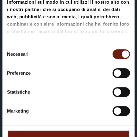
informazioni sul modo in cui utilizzi il nostro sito con
cercando, e viceversa, tu sei la persona
Teresa
i nostri partner che si occupano di analisi dei dati
che sta cercando noi. Fatti avanti, ti
web, pubblicità e social media, i quali potrebbero
stiamo aspettando.
combinarle con altre informazioni che hai fornito loro
o che hanno raccolto dal tuo utilizzo dei loro servizi.
LAVORA CON NOI
Selezione
Necessari
del
consenso
Preferenze
Un rifugio autentico nel cuore di
Statistiche
Corvara
Marketing
PRENOTA ORA
CANDIDATURA SPONTANEA