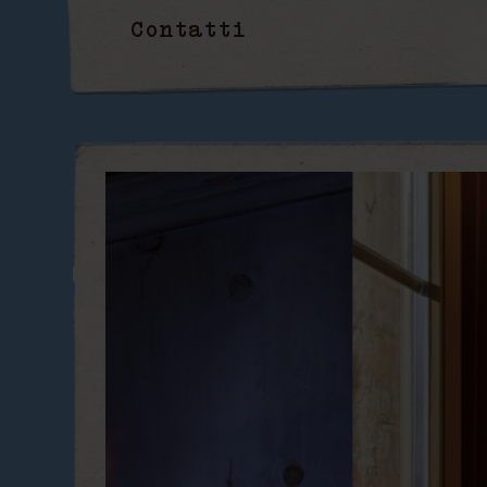
Contatti
Un rifugio 
PRENOTA O