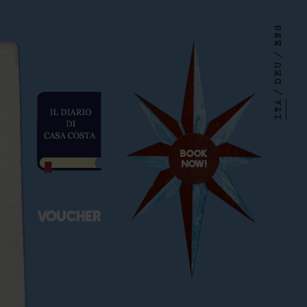
ENG
esa
/
DEU
/
ITA
BOOK
NOW!
VOUCHER