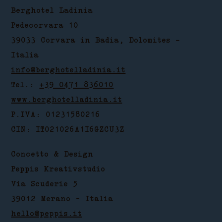
Berghotel Ladinia
Pedecorvara 10
39033 Corvara in Badia, Dolomites –
Italia
info@berghotelladinia.it
Tel.:
+39 0471 836010
www.berghotelladinia.it
P.IVA: 01231580216
CIN: IT021026A1I6GZCU3Z
Concetto & Design
Peppis Kreativstudio
Via Scuderie 5
39012 Merano - Italia
hello@peppis.it