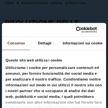
rese a disposizione senza preavviso.
Risoluzione delle
controversie online
Risoluzione delle controversie online
Consenso
Dettagli
Informazioni sui cookie
secondo il regolamento UE n. 524/2013: la
commissione europea mette a disposizione
Questo sito web utilizza i cookie
una piattaforma per la risoluzione delle
Utilizziamo i cookie per personalizzare contenuti ed
controversie online che si trova al
annunci, per fornire funzionalità dei social media e
seguente link:
Appartamento Ciasa
per analizzare il nostro traffico. Condividiamo inoltre
https://ec.europa.eu/consumers/odr/
. I
informazioni sul modo in cui utilizzi il nostro sito con
Teresa
i nostri partner che si occupano di analisi dei dati
Consumatori possono sfruttare la
web, pubblicità e social media, i quali potrebbero
piattaforma per risolvere le controversie
combinarle con altre informazioni che hai fornito loro
concernenti obbligazioni contrattuali