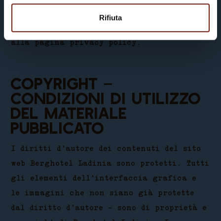
relativamente al trattamento dei dati
Rifiuta
degli utenti che lo consultano si rimanda
alla pagina privacy policy.
Copyright –
Condizioni di utilizzo
del materiale
pubblicato
I diritti d’autore dei contenuti del sito
web Berghotel Ladinia sono protetti. Tutti
gli elementi dell’interfaccia grafica e
le immagini che non siano già protette
dal diritto d’autore – sono di proprietà e