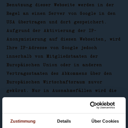
Benutzung dieser Webseite werden in der
Regel an einen Server von Google in den
USA übertragen und dort gespeichert.
Aufgrund der Aktivierung der IP-
Anonymisierung auf diesen Webseiten, wird
Ihre IP-Adresse von Google jedoch
innerhalb von Mitgliedstaaten der
Europäischen Union oder in anderen
Vertragsstaaten des Abkommens über den
Europäischen Wirtschaftsraum zuvor
gekürzt. Nur in Ausnahmefällen wird die
volle IP-Adresse an einen Server von
Google in den USA übertragen und dort
gekürzt. Im Auftrag des Betreibers dieser
Zustimmung
Details
Über Cookies
Webseite wird Google diese Informationen