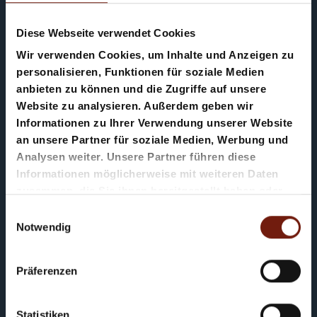
benutzen, um Ihre Nutzung der Webseite
Diese Webseite verwendet Cookies
auszuwerten, um Reports über die
Wir verwenden Cookies, um Inhalte und Anzeigen zu
Webseitenaktivitäten zusammenzustellen
personalisieren, Funktionen für soziale Medien
und um weitere mit der Webseitennutzung
Appartamento Ciasa
anbieten zu können und die Zugriffe auf unsere
und der Internetnutzung verbundene
Website zu analysieren. Außerdem geben wir
Teresa
Dienstleistungen gegenüber dem
Informationen zu Ihrer Verwendung unserer Website
an unsere Partner für soziale Medien, Werbung und
Webseitenbetreiber zu erbringen. Die im
Analysen weiter. Unsere Partner führen diese
Rahmen von Google Analytics von Ihrem
Informationen möglicherweise mit weiteren Daten
Browser übermittelte IP-Adresse wird nicht
zusammen, die Sie ihnen bereitgestellt haben oder
mit anderen Daten von Google
die sie im Rahmen Ihrer Nutzung der Dienste
Einwilligungsauswahl
gesammelt haben.
Notwendig
zusammengeführt.
Sie können die Speicherung der Cookies
Präferenzen
durch eine entsprechende Einstellung
Ihrer Browser-Software verhindern; wir
Un rifugio autentico nel cuore di
weisen Sie jedoch darauf hin, dass Sie in
Statistiken