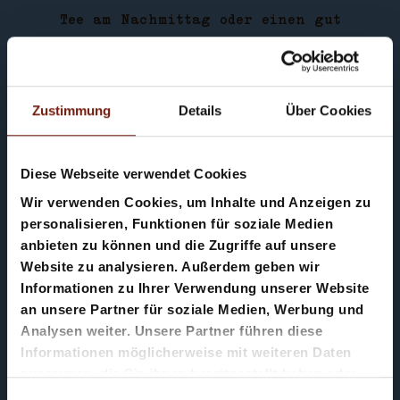
Tee am Nachmittag oder einen gut
gelaunten Aperitif. In der Bar lässt es
sich auch gemütlich die Zeitung lesen,
ganz wie in der guten alten Zeit, Karten
Zustimmung
Details
Über Cookies
spielen oder mit netten Menschen ratschen.
Bei einem frisch gezapften Bier oder einer
Diese Webseite verwendet Cookies
„Miscela“, dem ladinischen Mixgetränk, das
Wir verwenden Cookies, um Inhalte und Anzeigen zu
aus der unverwüstlichen „Spuma“ (eine
personalisieren, Funktionen für soziale Medien
italienische Traditionsbrause) und einem
Appartamento Ciasa
anbieten zu können und die Zugriffe auf unsere
hiesigen Rotwein (Vernatsch) oder Weißwein
Website zu analysieren. Außerdem geben wir
Teresa
Informationen zu Ihrer Verwendung unserer Website
gemixt wird – wie wir finden, die viel
an unsere Partner für soziale Medien, Werbung und
bessere Alternative zum „Spritz“!
Analysen weiter. Unsere Partner führen diese
Gastgeber an der Bar ist Alessio mit
Informationen möglicherweise mit weiteren Daten
seinem ansteckenden Lachen, der sich trotz
zusammen, die Sie ihnen bereitgestellt haben oder
die sie im Rahmen Ihrer Nutzung der Dienste
seiner jungen Jahre schon wie ein alter