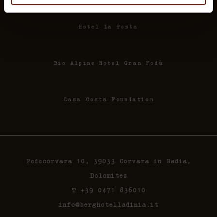
Hotel La Posta
Bio Alpine Hotel Gran Fodà
Casa Costa Foundation
Pedecorvara 10, 39033 Corvara in Badia,
Dolomites
T +39 0471 836010
info@berghotelladinia.it