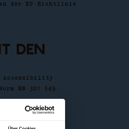
en der EU-Richtlinie
it den
 Accessibility
Norm EN 301 549.
e
Über Cookies