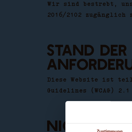
Wir sind bestrebt, un
2016/2102 zugänglich 
Stand der
Anforder
Diese Website ist
tei
Guidelines (WCAG) 2.1
Nicht barr
Zustimmung