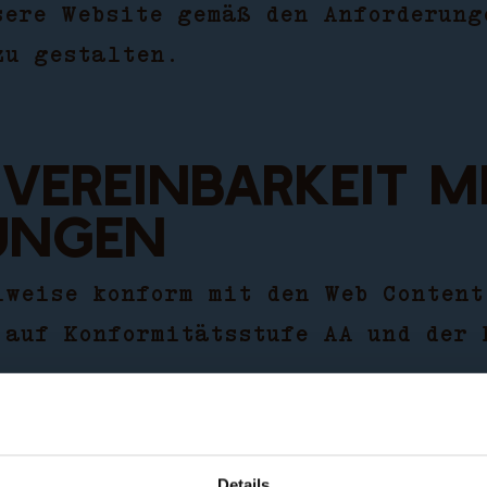
sere Website gemäß den Anforderung
zu gestalten.
 Vereinbarkeit m
ungen
lweise konform
mit den Web Content
 auf Konformitätsstufe AA und der 
ierefreie Inhalt
Details