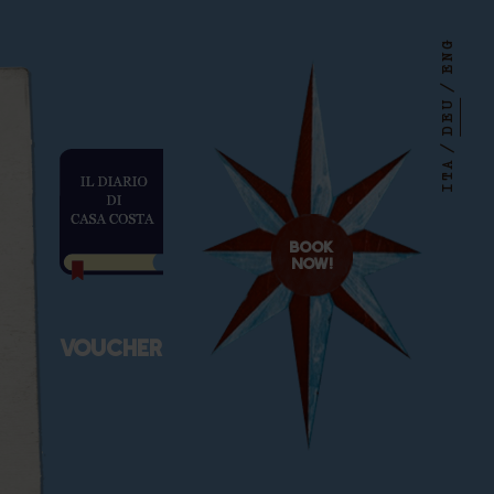
ENG
esa
/
DEU
/
ITA
BOOK
NOW!
VOUCHER