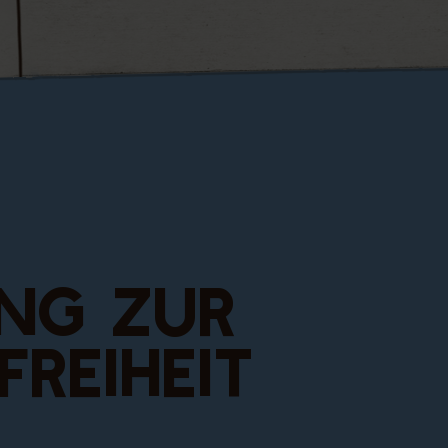
autentico nel cuore di Corvara
RA
ng zur
freiheit