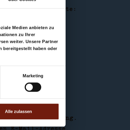
ren auf der Website:
oziale Medien anbieten zu
ptionen
ationen zu Ihrer
sen weiter. Unsere Partner
 bereitgestellt haben oder
Marketing
Alle zulassen
 Form zur Verfügung.
en E-Mail-Adresse.