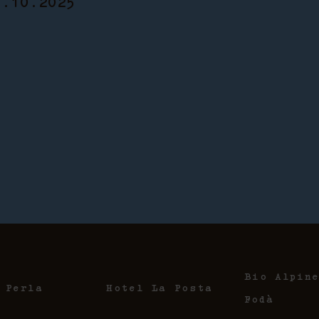
5.10.2025
Bio Alpin
 Perla
Hotel La Posta
Fodà