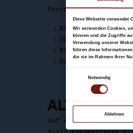
Trotz unserer Bemühun
Diese Webseite verwendet 
Wir verwenden Cookies, um 
Eingebettete Video
können und die Zugriffe au
PDF-Dateien
Verwendung unserer Websit
führen diese Informationen
Einzelne Kontraste
die sie im Rahmen Ihrer N
Externe Inhalte Dr
Einwilligungsauswahl
Notwendig
Alternati
Ablehnen
Auf Anfrage stellen w
Bitte kontaktieren Si