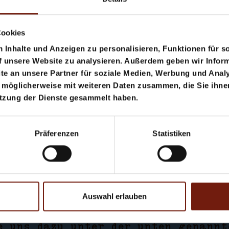
gen gibt es einige bekannte Barrie
Cookies
Inhalte und Anzeigen zu personalisieren, Funktionen für s
s ohne Untertitel oder Audiodeskri
f unsere Website zu analysieren. Außerdem geben wir Inform
e an unsere Partner für soziale Medien, Werbung und Analy
 möglicherweise mit weiteren Daten zusammen, die Sie ihnen
lemente und Navigationselemente
utzung der Dienste gesammelt haben.
itter
Präferenzen
Statistiken
ven
Auswahl erlauben
ir Inhalte gerne in barrierefreier
e uns dazu unter der unten genannt