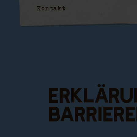
Kontakt
Un rifugio 
PRENOTA O
Erkläru
Barriere